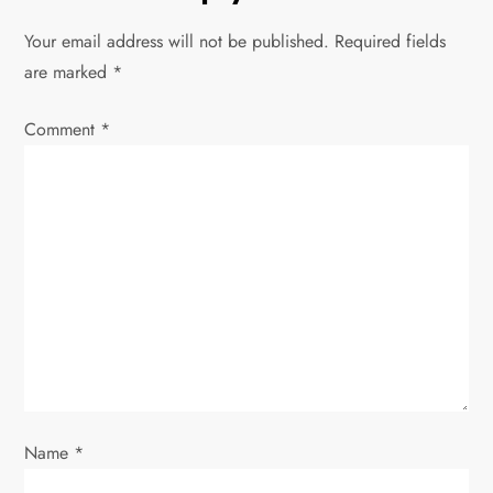
v
Your email address will not be published.
Required fields
are marked
*
i
Comment
*
g
a
t
i
o
n
Name
*