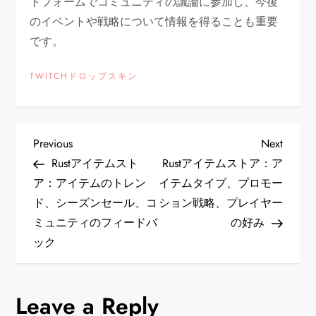
トフォームでコミュニティの議論に参加し、今後
のイベントや戦略について情報を得ることも重要
です。
TWITCHドロップスキン
P
Previous
Next
Previous
Next
Post
Post
Rustアイテムスト
Rustアイテムストア：ア
o
ア：アイテムのトレン
イテムタイプ、プロモー
ド、シーズンセール、コ
ション戦略、プレイヤー
s
ミュニティのフィードバ
の好み
t
ック
n
Leave a Reply
a