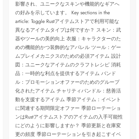
影響され、ユニークなスキンや機能的なギアへ
の好みを示しています。 Key sections in the
article: Toggle Rustアイテムストアで利用可能な
異なるアイテムタイプは何ですか？ スキン：武
器やツールの美的向上 衣服：キャラクターのた
めの機能的かつ装飾的なアパレル ツール：ゲー
ムプレイメカニクスのための必須アイテム 設計
図：ユニークなアイテムのクラフトレシピ 消耗
品：一時的な利点を提供するアイテム バンド
ル：プロモーションオファーのためのグループ
化されたアイテム チャリティバンドル：慈善活
動を支援するアイテム 季節アイテム：イベント
に関連する期間限定オファー 季節ローテーショ
ンはRustアイテムストアのアイテムの入手可能性
にどのように影響しますか？ 季節更新と在庫変
更の頻度 季節ローテーションを引き起こすイベ