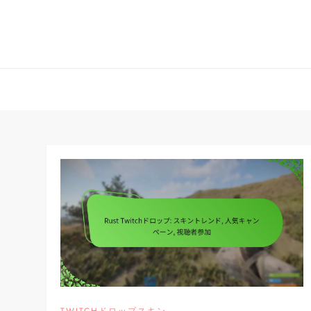
Skip
to
content
TWITCHドロップスキン