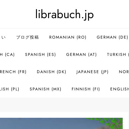
librabuch.jp
さい
ブログ投稿
ROMANIAN (RO)
GERMAN (DE)
H (CA)
SPANISH (ES)
GERMAN (AT)
TURKISH 
RENCH (FR)
DANISH (DK)
JAPANESE (JP)
NOR
ISH (PL)
SPANISH (MX)
FINNISH (FI)
ENGLIS