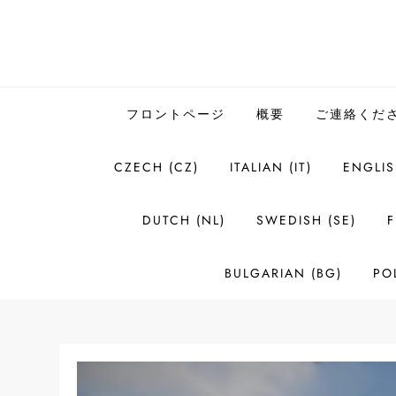
Skip
to
content
フロントページ
概要
ご連絡くだ
CZECH (CZ)
ITALIAN (IT)
ENGLIS
DUTCH (NL)
SWEDISH (SE)
F
BULGARIAN (BG)
POL